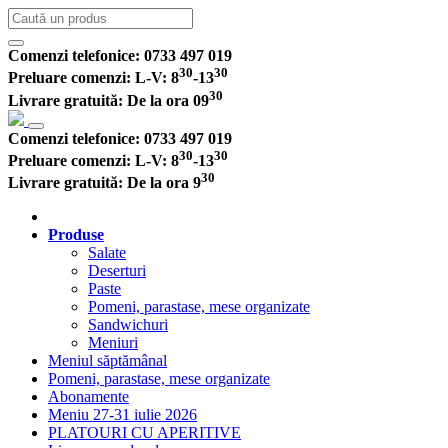
Comenzi telefonice:
0733 497 019
30
30
Preluare comenzi:
L-V: 8
-13
30
Livrare gratuită:
De la ora 09
Comenzi telefonice: 0733 497 019
30
30
Preluare comenzi: L-V: 8
-13
30
Livrare gratuită: De la ora 9
Produse
Salate
Deserturi
Paste
Pomeni, parastase, mese organizate
Sandwichuri
Meniuri
Meniul săptămânal
Pomeni, parastase, mese organizate
Abonamente
Meniu 27-31 iulie 2026
PLATOURI CU APERITIVE