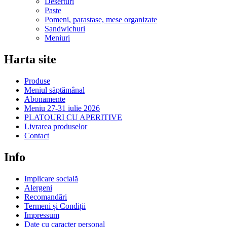
Deserturi
Paste
Pomeni, parastase, mese organizate
Sandwichuri
Meniuri
Harta site
Produse
Meniul săptămânal
Abonamente
Meniu 27-31 iulie 2026
PLATOURI CU APERITIVE
Livrarea produselor
Contact
Info
Implicare socială
Alergeni
Recomandări
Termeni și Condiții
Impressum
Date cu caracter personal