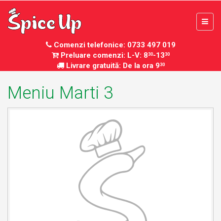
Comenzi telefonice: 0733 497 019
Preluare comenzi: L-V: 8
-13
30
30
Livrare gratuită: De la ora 9
30
Meniu Marti 3