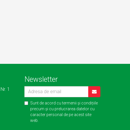
Newsletter
 Nr. 1
Sunt de acord cu
termenii și condițiile
precum și cu
prelucrarea datelor cu
caracter personal
de pe acest site
web.