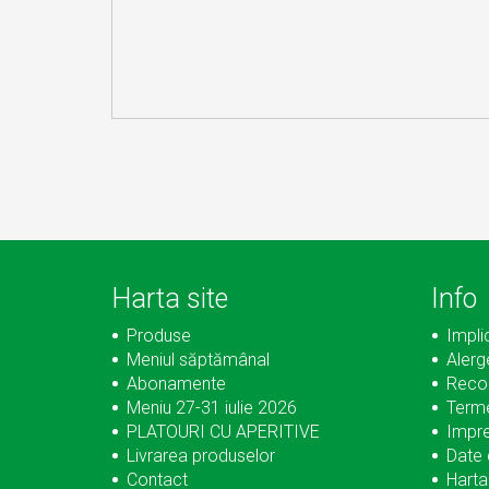
Harta site
Info
Produse
Impli
Meniul săptămânal
Alerg
Abonamente
Reco
Meniu 27-31 iulie 2026
Terme
PLATOURI CU APERITIVE
Impr
Livrarea produselor
Date 
Contact
Harta