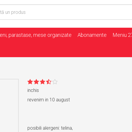
ni, parastase, mese organizate
Abonamente
Meniu 27
inchis
revenim in 10 august
posibili alergeni: telina,