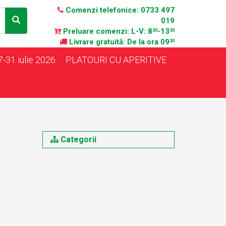
Comenzi telefonice:
0733 497
019
Preluare comenzi:
L-V: 8
-13
30
30
Livrare gratuită:
De la ora 09
30
-31 iulie 2026
PLATOURI CU APERITIVE
Categorii