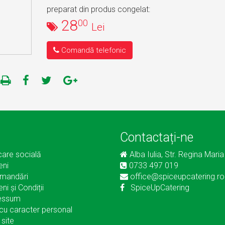
preparat din produs congelat:
28
00
Lei
Comandă telefonic
Contactați-ne
care socială
Alba Iulia, Str. Regina Maria
eni
0733 497 019
mandări
office@spiceupcatering.ro
ni și Condiții
SpiceUpCatering
essum
cu caracter personal
 site